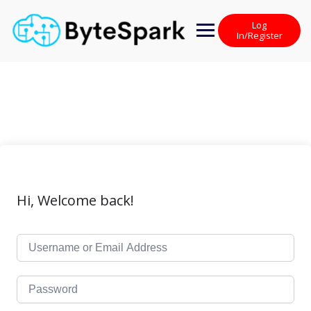
Skip
to
Log
content
In/Register
Hi, Welcome back!