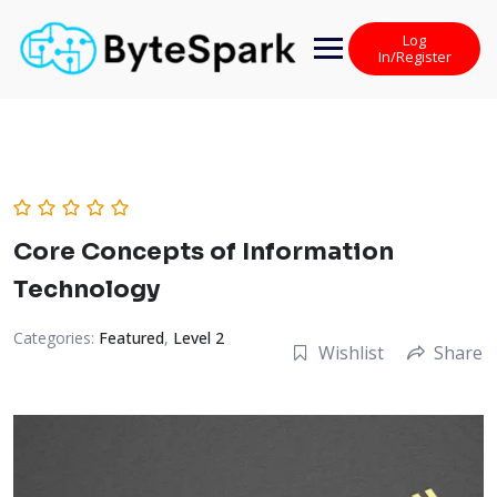
Skip
to
Log
content
In/Register
Core Concepts of Information
Technology
Categories:
Featured
,
Level 2
Wishlist
Share